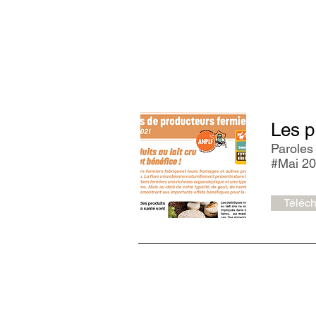
"Paroles de Pr
Une publication de l'ANPLF
Les pr
Paroles
#Mai 2
Téléch