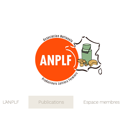
fromages lait
produits laitiers fermiers
produit laitier fermier
producteur producteurs
transformation laitière fermière
chèvre caprin
vache bovin
brebis ovin
territoire
alimentation de qualité
circuits courts
réglementation hygiène
technologie fromagère
microbiologie laitière
bonnes pratiques d'hygiène
guide de bonnes pratiques d'
flexibilité anplf ANPLF
Association Nationale des Produ
L'ANPLF
Publications
Espace membres