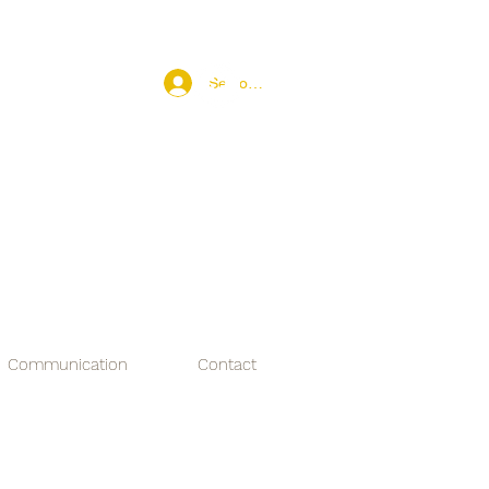
Se connecter
hygiène GBPH
cteurs Laitiers Fermiers
Communication
Contact