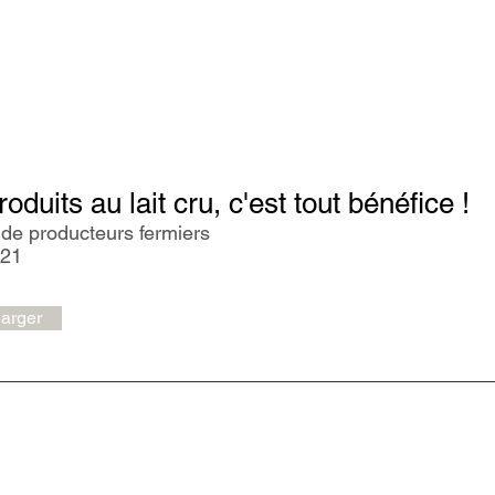
oducteurs Fermiers"
R
oduits au lait cru, c'est tout bénéfice !
 de producteurs fermiers
021
arger