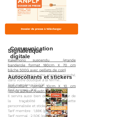
Dossier de presse à télécharger
Communication
Signalétique
digitale
Kakemono suspendu (grande
banderole format 180cm X 70 cm
bâche 500G avec oeillets de coin)
A suspendre sur votre stand au marché,
Autocollants et stickers
dans votre boutique à la ferme...
Tarif membre : 22,50€
Autocollant (format 10cm X 10 cm
Tarif normal : 30€
(Vinyle adhésif quadri vernis UV)
Il servira aussi bien de support pour de
la traçabilité que d'étiquette
personnalisée et sticker vitrine.
Tarif membre : 1,88€ (par lot de 5)
Tarif normal : 2,50€ (par lot de 5)