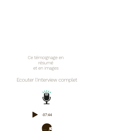
Ce témoignage en
résumé
et en images
Ecouter l'interview complet
-07:44
cliquer ici