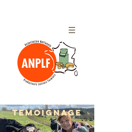
TEMOIGNAGE
"Je suis Brigitte Brodier, Fromagère
fermière"