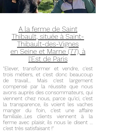
A la ferme de Saint
Thibault, située à Saint-
Thibault-des-Vignes
en Seine et Marne (77), à
l'Est de Paris
"Elever, transformer et vendre, c'est
trois métiers, et c'est donc beaucoup
de travail... Mais c'est largement
compensé par la réussite que nous
avons auprès des consommateurs, qui
viennent chez nous, parce qu'ici, c’est
la transparence, ils voient les vaches
manger du foin, c’est une affaire
familiale…Les clients viennent à la
ferme avec plaisir, ils nous le disent …
c’est très satisfaisant !"