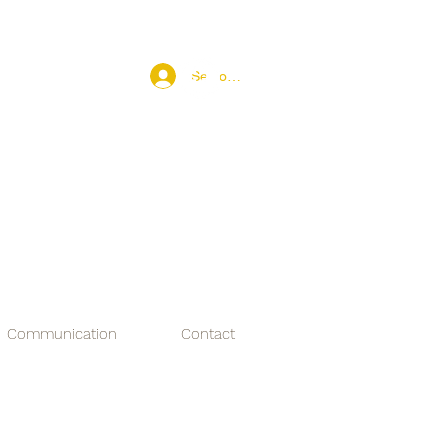
Se connecter
hygiène GBPH
cteurs Laitiers Fermiers
Communication
Contact