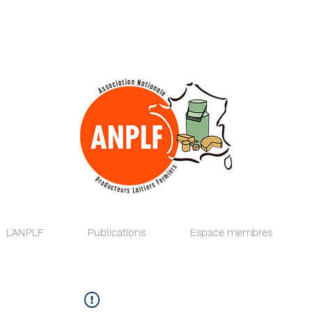
fromages lait
produits laitiers fermiers
produit laitier fermier
producteur producteurs
transformation laitière fermière
chèvre caprin
vache bovin
brebis ovin
territoire
alimentation de qualité
circuits courts
réglementation hygiène
technologie fromagère
microbiologie laitière
bonnes pratiques d'hygiène
guide de bonnes pratiques d'
flexibilité anplf ANPLF
Association Nationale des Produ
L'ANPLF
Publications
Espace membres