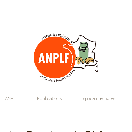
fromages lait
produits laitiers fermiers
produit laitier fermier
producteur producteurs
transformation laitière fermière
chèvre caprin
vache bovin
brebis ovin
territoire
alimentation de qualité
circuits courts
réglementation hygiène
technologie fromagère
microbiologie laitière
bonnes pratiques d'hygiène
guide de bonnes pratiques d'
flexibilité anplf ANPLF
Association Nationale des Produ
L'ANPLF
Publications
Espace membres