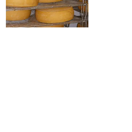
Association Nationale
des Producteurs Laitiers Fermiers
222, rue les Granges du Bois
70280 St Bresson
+33 (0)6 61 52 93 15